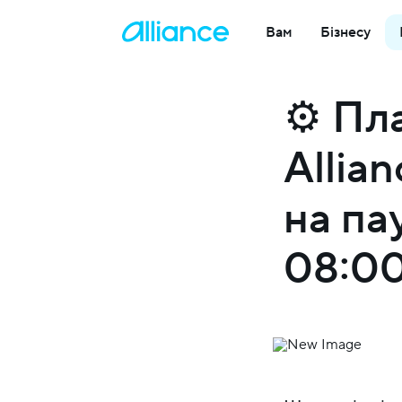
Вам
Бізнесу
⚙️ Пл
Allia
на па
08:0