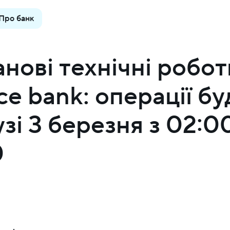
Про банк
анові технічні робот
nce bank: операції бу
узі 3 березня з 02:0
0