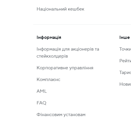
Національний кешбек
Інформація
Інше
Інформація для акціонерів та
Точк
стейкхолдерів
Рейт
Корпоративне управління
Тари
Комплаєнс
Нови
AML
FAQ
Фінансовим установам