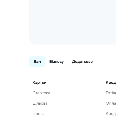
Вам
Бізнесу
Додатково
Картки
Кред
Стартова
Готів
Цільова
Опла
Ігрова
Кред