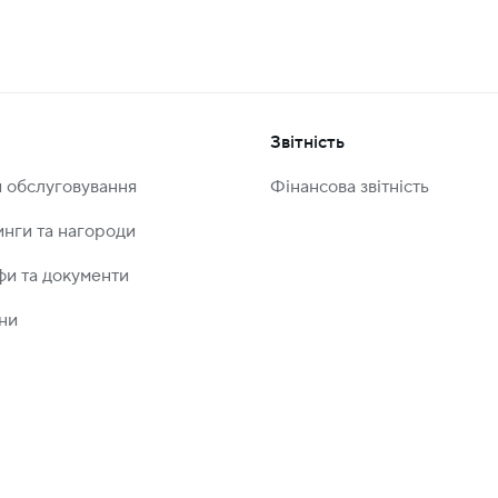
Звітність
и обслуговування
Фінансова звітність
инги та нагороди
фи та документи
ни