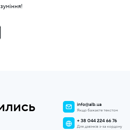
зуміння!
ились
info@alb.ua
Якщо бажаєте текстом
+ 38 044 224 66 76
Для дзвінків з-за кордону