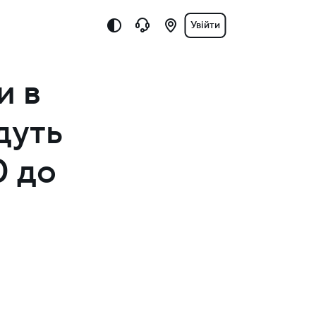
Увійти
и в
дуть
0 до