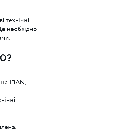
і технічні
Це необхідно
ами.
00?
 на IBAN,
хнічні
влена.