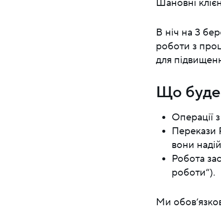
Шановні клієн
В ніч на 3 бе
роботи з проц
для підвищенн
Що буде
Операції з
Перекази 
вони надій
Робота зас
роботи“).
Ми обов’язков