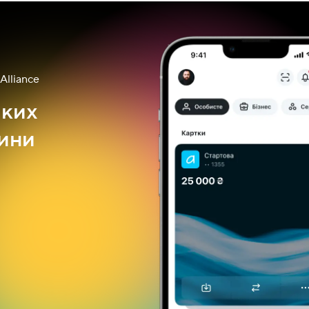
Alliance
яких
лини