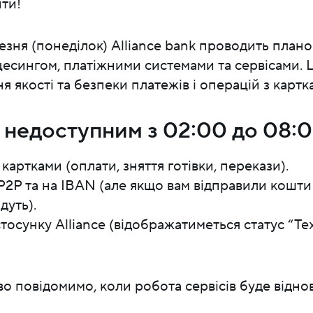
ти!
резня (понеділок) Alliance bank проводить планов
есингом, платіжними системами та сервісами. 
я якості та безпеки платежів і операцій з картк
 недоступним з 02:00 до 08:
 картками (оплати, зняття готівки, перекази).
P2P та на IBAN (але якщо вам відправили кошти
дуть).
тосунку Alliance (відображатиметься статус “Те
о повідомимо, коли робота сервісів буде відно